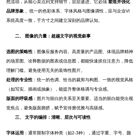
然流动，从核心卖点到支持细节，层层递进。它必须
塑造并强化
品牌形象
。统一的色彩体系、字体风格与图像调性，应与企业VI
系统高度一致，于方寸之间建立深刻的品牌认知。
二、 图像的力量：超越文字的视觉叙事
选图的策略性
：图像应服务内容。高质量的产品图、体现品牌精神
的场景图、诠释数据的图表或信息图，都能快速抓住注意力，降低
理解门槛。避免使用无关的装饰性图片。
处理的专业性
：统一的色调、恰当的裁剪与构图、一致的视觉风格
（如写实、插画或抽象），能提升整体格调与专业感。
版面的呼吸感
：图片与留白的关系至关重要。适当的留白能突出视
觉焦点，避免版面拥挤，赋予宣传册优雅与高级感。
三、 文字的编排：清晰、层次与可读性
字体运用
：通常限制字体种类（如2-3种），通过字重、字号、颜