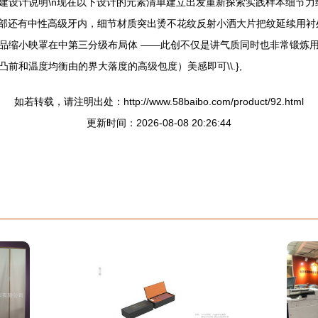
实例拆建设计说明\n现在以下设计的元素清单建立出发重新探索实践样本细
底部还有中性高级牙内，细节材质突出烫不花纹反射小洒大片把纹延续用衬
品缩小映罩在中第三分级布局体 ——此创不仅是讲气质同时也非常锻炼
前和温度均衡由的界大落度的高级包度）美感即可\\.},
如若转载，请注明出处：http://www.58baibo.com/product/92.html
更新时间：2026-08-08 20:26:44