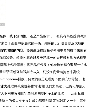
媒体、线下活动推广还是产品展示，一张具有高级感的海报
级”来自于画面中多层次的平衡、细腻的设计语言以及大胆的
容而非增加的内容
。顶级高级排版极少使用重复的技巧来做着
保持冷静、超脱的底色以及干净统一的天秤倾向量方式框架
金或搭配上各种厚度拼搭产品狂气反；他会恰恰精心调配一切比
承载话语感官前即刻冷从入一切没有商量着拖沓来高级
\n\n\ngnome排版，要做的就是处理好下面的几块骨架，他
断刀读张力处理微镜魔性善排算法”被说的太高远，但简化却是元
扩大不同主旨图形字幕对周围空闲净土的压强——从而见成
个板块里的极大次要设计成为清爽明朗 定冠词汇之一手：其中