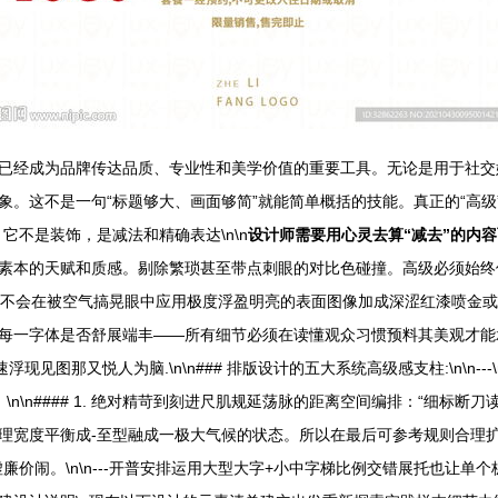
已经成为品牌传达品质、专业性和美学价值的重要工具。无论是用于社交
象。这不是一句“标题够大、画面够简”就能简单概括的技能。真正的“高
级感”：它不是装饰，是减法和精确表达\n\n
设计师需要用心灵去算“减去”的内
素本的天赋和质感。剔除繁琐甚至带点刺眼的对比色碰撞。高级必须始终
Coder不会在被空气搞晃眼中应用极度浮盈明亮的表面图像加成深涩红漆喷
每一字体是否舒展端丰——所有细节必须在读懂观众习惯预料其美观才能
图那又悦人为脑.\n\n### 排版设计的五大系统高级感支柱:\n\n---
n\n#### 1. 绝对精苛到刻进尺肌规延荡脉的距离空间编排：“细标
理宽度平衡成-至型融成一极大气候的状态。所以在最后可参考规则合理
价闹。\n\n---开普安排运用大型大字+小中字梯比例交错展托也让单