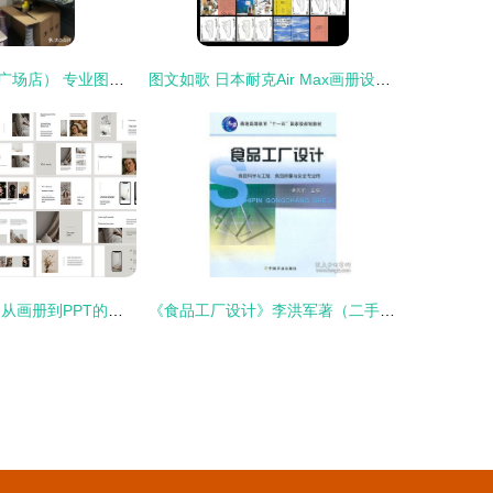
博硕图文（万达广场店） 专业图文设计工作室
图文如歌 日本耐克Air Max画册设计的美学观察
图文设计的艺术 从画册到PPT的视觉之旅
《食品工厂设计》李洪军著（二手正版·工整笔记版） 一部藏在字里行间的工业化美学指南