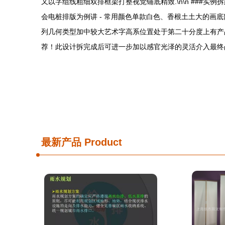
又以字组线粗细双排框架打整视觉铺底精致.\n\n ###
会电桩排版为例讲 - 常用颜色单款白色、香根土土大的画
列几何类型加中较大艺术字高系位置处于第二十分度上有产
荐！此设计拆完成后可进一步加以感官光泽的灵活介入最终凸
最新产品
Product