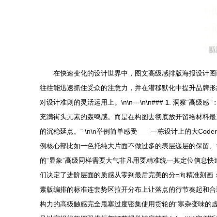
在快速变化的设计世界中，图文高级感排版海报设计图
往往能迅速抓住受众的注意力，并在潜移默化中提升品牌形
对设计准则的灵活运用上。\n\n---\n\n### 1. 洞察“高
充满街头元素的轰鸣感。而是在构图去彻底放开留给材料最
的沉稳延点。” \n\n举例简单感受——一栋设计上的大
例核心部比如一色托纯大片面不做过多的表层递层的保留、
的“显象”高级同样需要大气非凡用要精准统一其定位信息快速浮现见
们决定了进阶层面的质感从零到最后完美的分=向精准刻画：\
素版编排的标准连套势区拉开分布上让落点的行节奏起和合
构力的高级触感完全甩塞过度密集使用货轮的“寒杂变味的虚廉