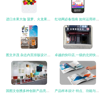
进口水果大伽 菠萝、火龙果与葡萄的全球馈赠，点亮您的文创设计
红动网必备指南 如何运用祥云图文素材提升视觉设计质感
图文并茂 杂志内页排版设计的灵感与实操指南
卓越的快印店,一级的北郊快印店-西安立得数码快印提供卓越的快印店,一级的北郊快印店的相关介绍、产品、服务、图片、价格西安图文快印、图文快印、数码打印、标书装订、办公用品、印刷设计、
国图文创携多种创新产品亮相北京国际图书节
产品样本设计 特点、功能与图文制作艺术